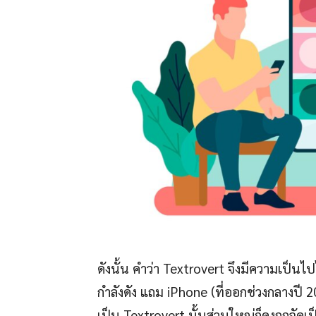
ดังนั้น คำว่า Textrovert จึงมีความเป็นไปได
กำลังดัง แถม iPhone (ที่ออกช่วงกลางปี
เป็น Textrovert นั้นส่วนใหญ่ก็คงถูกจัด