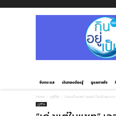
จับกระแส
เงินทองต้องรู้
ดูแลกายใจ
ก
Home
กูรูชีวิต
“เก่งแต่ในแชท” เจอหน้าไม่กล้าคุย อาก
กูรูชีวิต