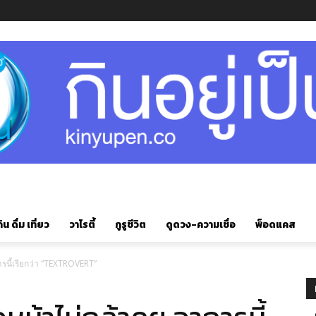
ิน ดื่ม เที่ยว
วาไรตี้
กูรูชีวิต
ดูดวง-ความเชื่อ
พ็อดแคส
ารนี้เรียกว่า “TEXTROVERT”