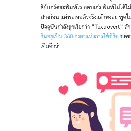
คีย์บอร์ดจะพิมพ์ไว ตอบเก่ง พิมพ์ไม่ได
ปางก่อน แต่พอเจอตัวจริงแล้วหงอย พูดไม่
ปัจจุบันกำลังถูกเรียกว่า “Textrovert” ลั
กินอยู่เป็น 360 องศาแห่งการใช้ชีวิต
ขอชวน
เติมดีกว่า