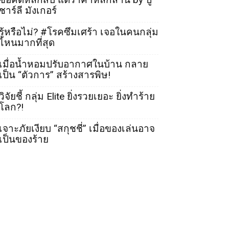
ชาร์ลี มังเกอร์
รู้หรือไม่? #โรคซึมเศร้า เจอในคนกลุ่ม
ไหนมากที่สุด
เมื่อน้ำหอมปรับอากาศในบ้าน กลาย
เป็น “ตัวการ” สร้างสารพิษ!
วิจัยชี้ กลุ่ม Elite ยิ่งรวยเยอะ ยิ่งทำร้าย
โลก?!
เจาะภัยเงียบ “สกุชชี่” เมื่อของเล่นอาจ
เป็นของร้าย