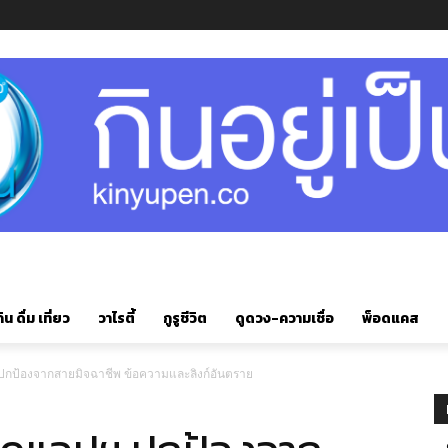
ิน ดื่ม เที่ยว
วาไรตี้
กูรูชีวิต
ดูดวง-ความเชื่อ
พ็อดแคส
กป้องจากสายมิจฉาชีพ ข้อความและลิงก์อันตราย