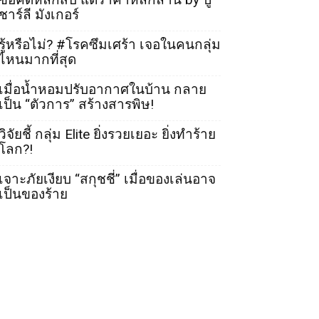
ชาร์ลี มังเกอร์
รู้หรือไม่? #โรคซึมเศร้า เจอในคนกลุ่ม
ไหนมากที่สุด
เมื่อน้ำหอมปรับอากาศในบ้าน กลาย
เป็น “ตัวการ” สร้างสารพิษ!
วิจัยชี้ กลุ่ม Elite ยิ่งรวยเยอะ ยิ่งทำร้าย
โลก?!
เจาะภัยเงียบ “สกุชชี่” เมื่อของเล่นอาจ
เป็นของร้าย