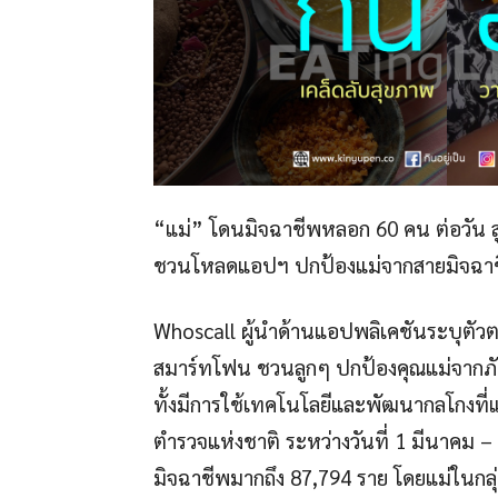
“แม่” โดนมิจฉาชีพหลอก 60 คน ต่อวัน สู
ชวนโหลดแอปฯ ปกป้องแม่จากสายมิจฉาชี
Whoscall ผู้นำด้านแอปพลิเคชันระบุตัวตน
สมาร์ทโฟน ชวนลูกๆ ปกป้องคุณแม่จากภัย
ทั้งมีการใช้เทคโนโลยีและพัฒนากลโกงที่
ตำรวจแห่งชาติ ระหว่างวันที่ 1 มีนาคม –
มิจฉาชีพมากถึง 87,794 ราย โดยแม่ในกลุ