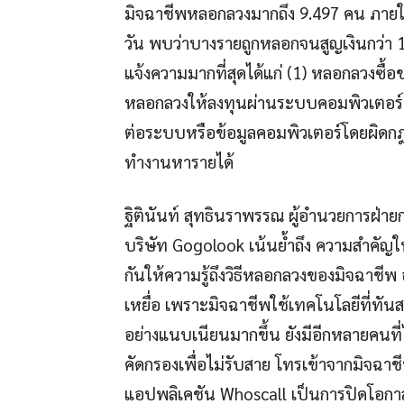
มิจฉาชีพหลอกลวงมากถึง 9.497 คน ภายใ
วัน พบว่าบางรายถูกหลอกจนสูญเงินกว่า 
แจ้งความมากที่สุดได้แก่ (1) หลอกลวงซื้
หลอกลวงให้ลงทุนผ่านระบบคอมพิวเตอร์ (3
ต่อระบบหรือข้อมูลคอมพิวเตอร์โดยผิดกฎ
ทำงานหารายได้
ฐิตินันท์ สุทธินราพรรณ ผู้อำนวยการฝ่า
บริษัท Gogolook เน้นย้ำถึง ความสำคัญใ
กันให้ความรู้ถึงวิธีหลอกลวงของมิจฉาชีพ
เหยื่อ เพราะมิจฉาชีพใช้เทคโนโลยีที่ทัน
อย่างแนบเนียนมากขึ้น ยังมีอีกหลายคนที่ไ
คัดกรองเพื่อไม่รับสาย โทรเข้าจากมิจฉา
แอปพลิเคชัน Whoscall เป็นการปิดโอกาส