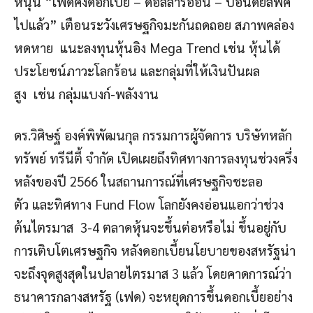
หนุน “เฟดคงดอกเบี้ย – ดอลลาร์อ่อน – บอนด์ยีลพีค
ไปแล้ว” เตือนระวังเศรษฐกิจมะกันถดถอย สภาพคล่อง
หดหาย แนะลงทุนหุ้นอิง Mega Trend เช่น หุ้นได้
ประโยชน์ภาวะโลกร้อน และกลุ่มที่ให้เงินปันผล
สูง เช่น กลุ่มแบงก์-พลังงาน
ดร.วิศิษฐ์ องค์พิพัฒนกุล กรรมการผู้จัดการ บริษัทหลัก
ทรัพย์ ทรีนีตี้ จำกัด เปิดเผยถึงทิศทางการลงทุนช่วงครึ่ง
หลังของปี 2566 ในสถานการณ์ที่เศรษฐกิจชะลอ
ตัว และทิศทาง Fund Flow โลกยังคงอ่อนแอกว่าช่วง
ต้นไตรมาส 3-4 ตลาดหุ้นจะขึ้นต่อหรือไม่ ขึ้นอยู่กับ
การเติบโตเศรษฐกิจ หลังดอกเบี้ยนโยบายของสหรัฐน่า
จะถึงจุดสูงสุดในปลายไตรมาส 3 แล้ว โดยคาดการณ์ว่า
ธนาคารกลางสหรัฐ (เฟด) จะหยุดการขึ้นดอกเบี้ยอย่าง