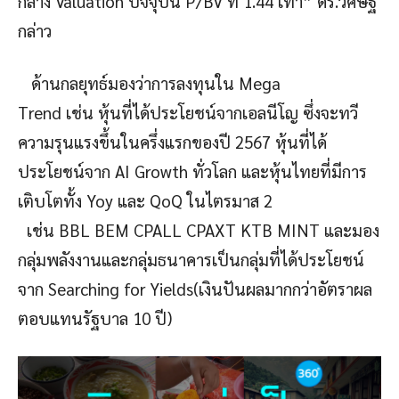
กลาง Valuation ปัจจุบัน P/BV ที่ 1.44 เท่า” ดร.วิศิษฐ์
กล่าว
ด้านกลยุทธ์มองว่าการลงทุนใน Mega
Trend เช่น หุ้นที่ได้ประโยชน์จากเอลนีโญ ซึ่งจะทวี
ความรุนแรงขึ้นในครึ่งแรกของปี 2567 หุ้นที่ได้
ประโยชน์จาก AI Growth ทั่วโลก และหุ้นไทยที่มีการ
เติบโตทั้ง Yoy และ QoQ ในไตรมาส 2
เช่น BBL BEM CPALL CPAXT KTB MINT และมอง
กลุ่มพลังงานและกลุ่มธนาคารเป็นกลุ่มที่ได้ประโยชน์
จาก Searching for Yields(เงินปันผลมากกว่าอัตราผล
ตอบแทนรัฐบาล 10 ปี)