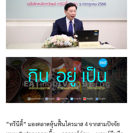
“ทรีนีตี้” มองตลาดหุ้นฟื้นไตรมาส 4 จากสามปัจจัย