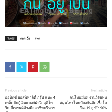
TAGS
ดอกเบี้ย
เฟด
Previous article
Next article
ออนิกซ์ ฮอสพิทาลิตี้ กรุ๊ป แนะ 4
คนไทยมีเฮ! งานวิจัยพบ
เคล็ดลับกู้เงินแบงก์ฝ่าวิกฤติโค
สมุนไพรไทยป้องกันติดเชื้อโค
วิด ชี้เทรนด์จ้างมืออาชีพบริหาร
วิด-19 สูงถึง 90%