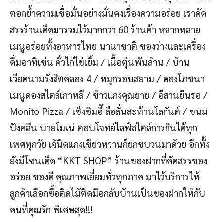
ตอกย้ำความเชื่อมั่นอย่างมั่นคงเรื่องความอร่อย เราคัด
สรรร้านเด็ดมารวมไว้มากกว่า 60 ร้านค้า หลากหลาย
เมนูอร่อยทั้งอาหารไทย นานาชาติ ของว่างและเครื่อง
ดื่มอาทิเช่น คั่วไก่ไข่เยิ้ม / เนื้อตุ๋นพันล้าน / บ้าน
เวียดนามรังสิตคลอง 4 / หมูกรอบสยาม / ดองโภชนา
เมนูดองสไตล์เกาหลี / ข้าวแกงคุณยาย / อีสานยืนรอ /
Monito Pizza / เช็งซิมอี๊ ลือลั่นสะท้านโลกันต์ / ขนม
ปังคลีน บายโมเน่ ตอบโจทย์ไลฟ์สไตล์การกินได้ทุก
เพศทุกวัย เจ้นิดแกงเขียวหวานก็ยกขบวนมาด้วย อีกทั้ง
ยังมีโซนเด็ด “KKT SHOP” ร้านของฝากที่คัดสรรของ
อร่อย ของดี คุณภาพเยี่ยมทั่วทุกภาค มาไว้บริการให้
ลูกค้าเลือกซื้อติดไม้ติดมือกลับบ้านเป็นของฝากให้กับ
คนที่คุณรัก พิเศษสุด!!!