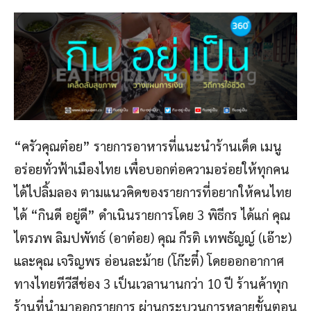
“ครัวคุณต๋อย” รายการอาหารที่แนะนำร้านเด็ด เมนู
อร่อยทั่วฟ้าเมืองไทย เพื่อบอกต่อความอร่อยให้ทุกคน
ได้ไปลิ้มลอง ตามแนวคิดของรายการที่อยากให้คนไทย
ได้ “กินดี อยู่ดี” ดำเนินรายการโดย 3 พิธีกร ได้แก่ คุณ
ไตรภพ ลิมปพัทธ์ (อาต๋อย) คุณ กีรติ เทพธัญญ์ (เอ๊าะ)
และคุณ เจริญพร อ่อนละม้าย (โก๊ะตี๋) โดยออกอากาศ
ทางไทยทีวีสีช่อง 3 เป็นเวลานานกว่า 10 ปี ร้านค้าทุก
ร้านที่นำมาออกรายการ ผ่านกระบวนการหลายขั้นตอน