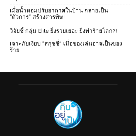
เมื่อน้ำหอมปรับอากาศในบ้าน กลายเป็น
“ตัวการ” สร้างสารพิษ!
วิจัยชี้ กลุ่ม Elite ยิ่งรวยเยอะ ยิ่งทำร้ายโลก?!
เจาะภัยเงียบ “สกุชชี่” เมื่อของเล่นอาจเป็นของ
ร้าย