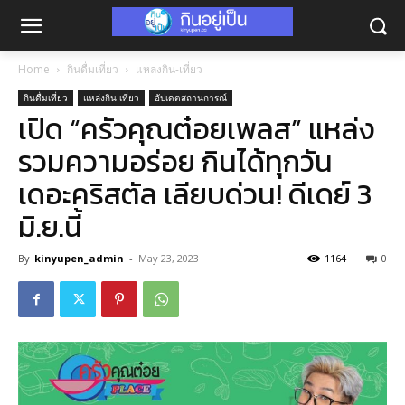
Home
กินดื่มเที่ยว
แหล่งกิน-เที่ยว
กินดื่มเที่ยว
แหล่งกิน-เที่ยว
อัปเดตสถานการณ์
เปิด “ครัวคุณต๋อยเพลส” แหล่ง
รวมความอร่อย กินได้ทุกวัน
เดอะคริสตัล เลียบด่วน! ดีเดย์ 3
มิ.ย.นี้
By
kinyupen_admin
-
May 23, 2023
1164
0