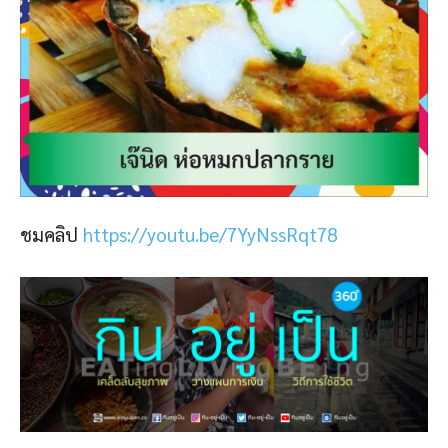
ชมคลิป
https://youtu.be/7YyNssRqt78