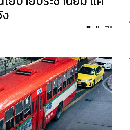
นโยบายประชานิยม แค่
ัง
1310
0