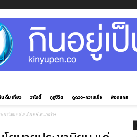
ิน ดื่ม เที่ยว
วาไรตี้
กูรูชีวิต
ดูดวง-ความเชื่อ
พ็อดแคส
ชานิยม แค่ไหนใช่ แค่ไหนเว่อร์วัง