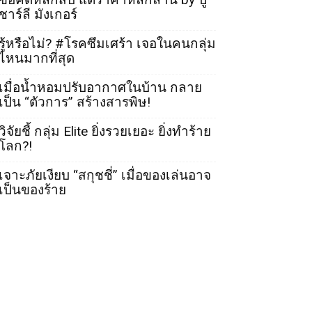
ชาร์ลี มังเกอร์
รู้หรือไม่? #โรคซึมเศร้า เจอในคนกลุ่ม
ไหนมากที่สุด
เมื่อน้ำหอมปรับอากาศในบ้าน กลาย
เป็น “ตัวการ” สร้างสารพิษ!
วิจัยชี้ กลุ่ม Elite ยิ่งรวยเยอะ ยิ่งทำร้าย
โลก?!
เจาะภัยเงียบ “สกุชชี่” เมื่อของเล่นอาจ
เป็นของร้าย