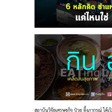
สถาบันวิจัยเศรษฐกิจ ป๋วย อึ้งภากรณ์ ไ