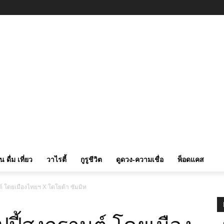
ิน ดื่ม เที่ยว
วาไรตี้
กูรูชีวิต
ดูดวง-ความเชื่อ
พ็อดแคส
นต์ โดยเมืองไทยฯ X โตโยต้า ซัมมิท