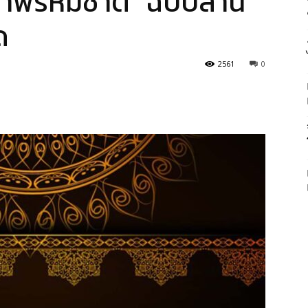
าพรหมชาติ” ฉบับล้าน
ด
2561
0