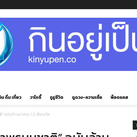
ิน ดื่ม เที่ยว
วาไรตี้
กูรูชีวิต
ดูดวง-ความเชื่อ
พ็อดแคส
” ฉบับล้านนาครบ 12 เดือนเกิด