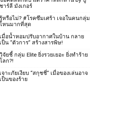
ชาร์ลี มังเกอร์
รู้หรือไม่? #โรคซึมเศร้า เจอในคนกลุ่ม
ไหนมากที่สุด
เมื่อน้ำหอมปรับอากาศในบ้าน กลาย
เป็น “ตัวการ” สร้างสารพิษ!
วิจัยชี้ กลุ่ม Elite ยิ่งรวยเยอะ ยิ่งทำร้าย
โลก?!
เจาะภัยเงียบ “สกุชชี่” เมื่อของเล่นอาจ
เป็นของร้าย