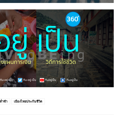
ล่ำซำ
เมืองไทยประกันชีวิต