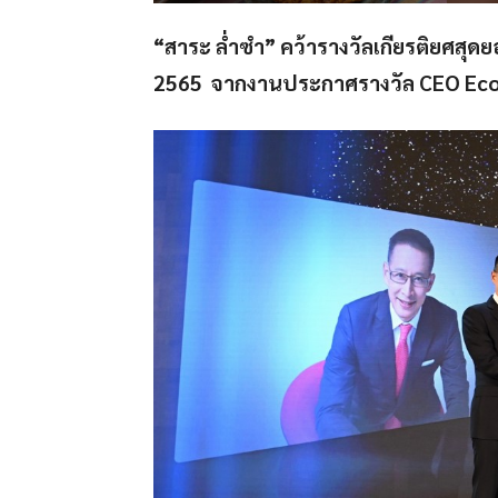
“สาระ ล่ำซำ” คว้ารางวัลเกียรติยศสุ
2565 จากงานประกาศรางวัล CEO Ec