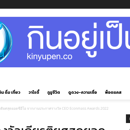
ิน ดื่ม เที่ยว
วาไรตี้
กูรูชีวิต
ดูดวง-ความเชื่อ
พ็อดแคส
กียรติยศสุดยอดซีอีโอ จากงานประกาศรางวัล CEO Econmass Awards 2022