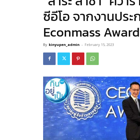
“สาระ ล่ำซำ” คว้า
ซีอีโอ จากงานประ
Econmass Award
By
kinyupen_admin
-
February 15, 2023