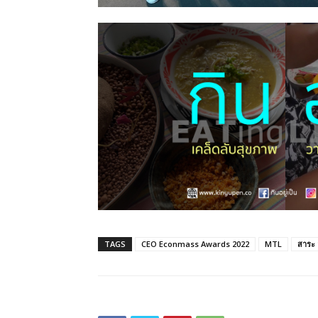
TAGS
CEO Econmass Awards 2022
MTL
สาระ 