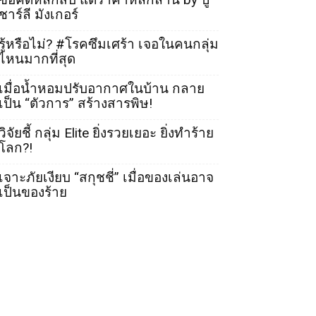
ชาร์ลี มังเกอร์
รู้หรือไม่? #โรคซึมเศร้า เจอในคนกลุ่ม
ไหนมากที่สุด
เมื่อน้ำหอมปรับอากาศในบ้าน กลาย
เป็น “ตัวการ” สร้างสารพิษ!
วิจัยชี้ กลุ่ม Elite ยิ่งรวยเยอะ ยิ่งทำร้าย
โลก?!
เจาะภัยเงียบ “สกุชชี่” เมื่อของเล่นอาจ
เป็นของร้าย