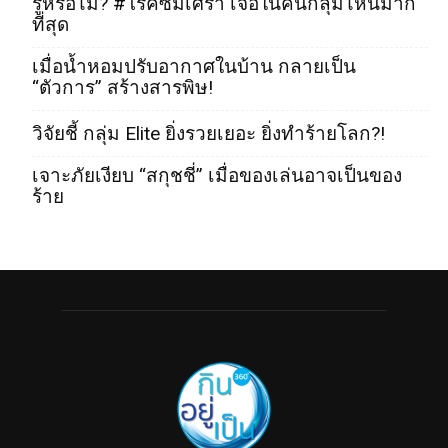
รู้หรือไม่? #โรคซึมเศร้า เจอในคนกลุ่มไหนมาก
ที่สุด
เมื่อน้ำหอมปรับอากาศในบ้าน กลายเป็น
“ตัวการ” สร้างสารพิษ!
วิจัยชี้ กลุ่ม Elite ยิ่งรวยเยอะ ยิ่งทำร้ายโลก?!
เจาะภัยเงียบ “สกุชชี่” เมื่อของเล่นอาจเป็นของ
ร้าย