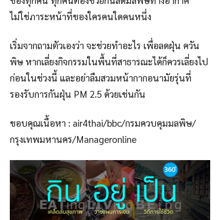
ของทุกคน ทุกคนต้องช่วยกันลดมลพิษทางอากาศ
ไม่ใช่ภาระหน้าที่ของใครคนใดคนหนึ่ง
เริ่มจากถามตัวเองว่า จะช่วยทำอะไร เพื่อลดฝุ่น ควัน
พิษ หากเลี่ยงกิจกรรมในพื้นที่สาธารณะได้ก็ควรเลี่ยงไป
ก่อนในช่วงนี้ และอย่าลืมสวมหน้ากากอนามัยรุ่นที่
รองรับการกันฝุ่น PM 2.5 ด้วยเช่นกัน
ขอบคุณเนื้อหา : air4thai/bbc/กรมควบคุมมลพิษ/
กรุงเทพมหานคร/Manageronline