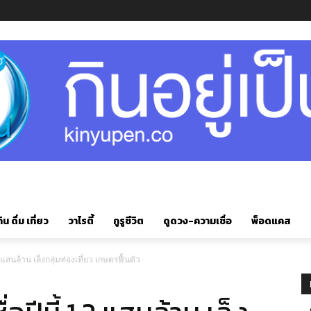
ิน ดื่ม เที่ยว
วาไรตี้
กูรูชีวิต
ดูดวง-ความเชื่อ
พ็อดแคส
.2 แสนล้าน เล็งกลุ่มท่องเที่ยว เกษตรฟื้นตัว