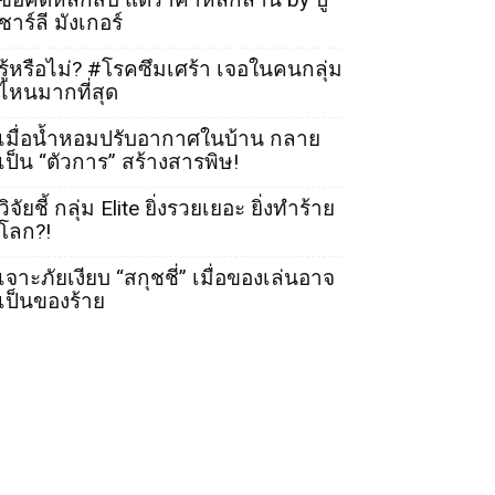
ชาร์ลี มังเกอร์
รู้หรือไม่? #โรคซึมเศร้า เจอในคนกลุ่ม
ไหนมากที่สุด
เมื่อน้ำหอมปรับอากาศในบ้าน กลาย
เป็น “ตัวการ” สร้างสารพิษ!
วิจัยชี้ กลุ่ม Elite ยิ่งรวยเยอะ ยิ่งทำร้าย
โลก?!
เจาะภัยเงียบ “สกุชชี่” เมื่อของเล่นอาจ
เป็นของร้าย