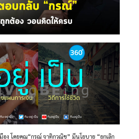
รเมือง โดยคุณ“กรณ์ จาติกวณิช” มีนโยบาย “ยกเลิก