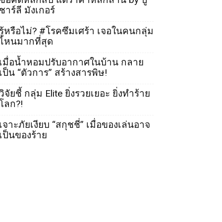
ชาร์ลี มังเกอร์
รู้หรือไม่? #โรคซึมเศร้า เจอในคนกลุ่ม
ไหนมากที่สุด
เมื่อน้ำหอมปรับอากาศในบ้าน กลาย
เป็น “ตัวการ” สร้างสารพิษ!
วิจัยชี้ กลุ่ม Elite ยิ่งรวยเยอะ ยิ่งทำร้าย
โลก?!
เจาะภัยเงียบ “สกุชชี่” เมื่อของเล่นอาจ
เป็นของร้าย