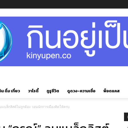
ิน ดื่ม เที่ยว
วาไรตี้
กูรูชีวิต
ดูดวง-ความเชื่อ
พ็อดแคส
บแบล็กลิสต์ไม่ถูกต้อง วอนนักการเมืองคิดให้ครบ