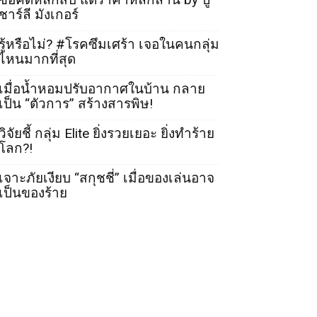
ชาร์ลี มังเกอร์
รู้หรือไม่? #โรคซึมเศร้า เจอในคนกลุ่ม
ไหนมากที่สุด
เมื่อน้ำหอมปรับอากาศในบ้าน กลาย
เป็น “ตัวการ” สร้างสารพิษ!
วิจัยชี้ กลุ่ม Elite ยิ่งรวยเยอะ ยิ่งทำร้าย
โลก?!
เจาะภัยเงียบ “สกุชชี่” เมื่อของเล่นอาจ
เป็นของร้าย