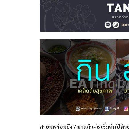
สายมูพร้อมยัง ? มาแล้วค่ะ เริ่มต้นป