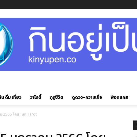
ิน ดื่ม เที่ยว
วาไรตี้
กูรูชีวิต
ดูดวง-ความเชื่อ
พ็อดแคส
คม 2566 โดย Tan Tarot