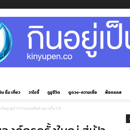
ิน ดื่ม เที่ยว
วาไรตี้
กูรูชีวิต
ดูดวง-ความเชื่อ
พ็อดแคส
ั้งใหญ่ สู่เป้ากำไรแตะหมื่นล้านภายใน 3 ปี