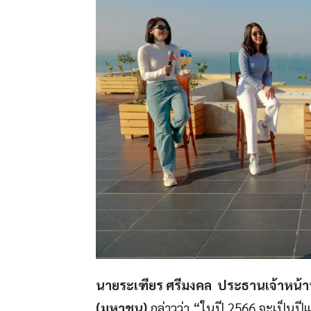
นายระเฑียร ศรีมงคล ประธานเจ้าหน้าที
(มหาชน)
กล่าวว่า “ในปี 2566 จะเป็นปีแ