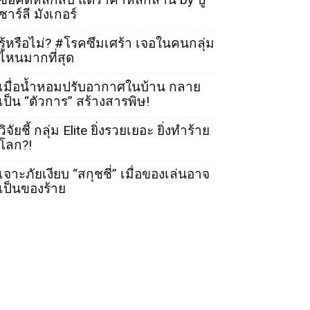
ชาร์ลี มังเกอร์
รู้หรือไม่? #โรคซึมเศร้า เจอในคนกลุ่ม
ไหนมากที่สุด
เมื่อน้ำหอมปรับอากาศในบ้าน กลาย
เป็น “ตัวการ” สร้างสารพิษ!
วิจัยชี้ กลุ่ม Elite ยิ่งรวยเยอะ ยิ่งทำร้าย
โลก?!
เจาะภัยเงียบ “สกุชชี่” เมื่อของเล่นอาจ
เป็นของร้าย