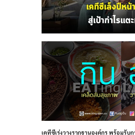
เคทีซีเร่งวางรากฐานองค์กร พร้อมรั