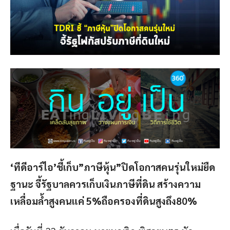
‘ทีดีอาร์ไอ’ชี้เก็บ”ภาษีหุ้น”ปิดโอกาสคนรุ่นใหม่ยืด
ฐานะ จี้รัฐบาลควรเก็บเงินภาษีที่ดิน สร้างความ
เหลื่อมล้ำสูงคนแค่ 5%ถือครองที่ดินสูงถึง80%