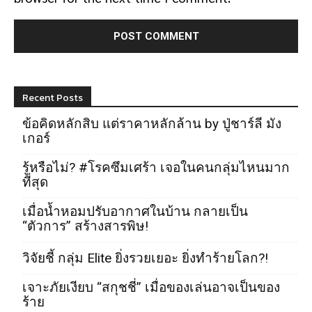
Recent Posts
ข้อคิดหลักสิบ แต่ราคาหลักล้าน by ปู่ชาร์ลี มัง
เกอร์
รู้หรือไม่? #โรคซึมเศร้า เจอในคนกลุ่มไหนมาก
ที่สุด
เมื่อน้ำหอมปรับอากาศในบ้าน กลายเป็น
“ตัวการ” สร้างสารพิษ!
วิจัยชี้ กลุ่ม Elite ยิ่งรวยเยอะ ยิ่งทำร้ายโลก?!
เจาะภัยเงียบ “สกุชชี่” เมื่อของเล่นอาจเป็นของ
ร้าย