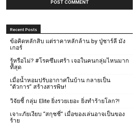
Recent Posts
ข้อคิดหลักสิบ แต่ราคาหลักล้าน by ปู่ชาร์ลี มัง
เกอร์
รู้หรือไม่? #โรคซึมเศร้า เจอในคนกลุ่มไหนมาก
ที่สุด
เมื่อน้ำหอมปรับอากาศในบ้าน กลายเป็น
“ตัวการ” สร้างสารพิษ!
วิจัยชี้ กลุ่ม Elite ยิ่งรวยเยอะ ยิ่งทำร้ายโลก?!
เจาะภัยเงียบ “สกุชชี่” เมื่อของเล่นอาจเป็นของ
ร้าย