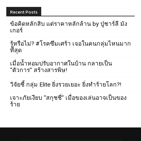
Recent Posts
ข้อคิดหลักสิบ แต่ราคาหลักล้าน by ปู่ชาร์ลี มัง
เกอร์
รู้หรือไม่? #โรคซึมเศร้า เจอในคนกลุ่มไหนมาก
ที่สุด
เมื่อน้ำหอมปรับอากาศในบ้าน กลายเป็น
“ตัวการ” สร้างสารพิษ!
วิจัยชี้ กลุ่ม Elite ยิ่งรวยเยอะ ยิ่งทำร้ายโลก?!
เจาะภัยเงียบ “สกุชชี่” เมื่อของเล่นอาจเป็นของ
ร้าย