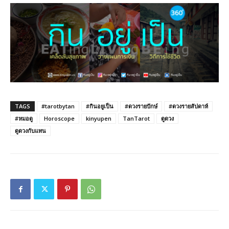
TAGS
#tarotbytan
#กินอยูเป็น
#ดวงรายปักษ์
#ดวงรายสัปดาห์
#หมอดู
Horoscope
kinyupen
TanTarot
ดูดวง
ดูดวงกับแทน