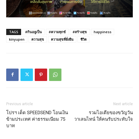
TAGS
#กินอยูเป็น
#ความทุกข์
#สร้างสุข
happiness
kinyupen
ความสุข
ความสุขที่ยั่งยืน
ชีวิต
Previous article
Next article
โปรฯ เด็ด SPEEDSEND โอนเงิน
รวมไอเดียของขวัญวัน
ข้ามประเทศ ค่าธรรมเนียม 75
วาเลนไทน์ ให้คนรับประทับใจ
บาท