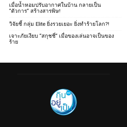
เมื่อน้ำหอมปรับอากาศในบ้าน กลายเป็น
“ตัวการ” สร้างสารพิษ!
วิจัยชี้ กลุ่ม Elite ยิ่งรวยเยอะ ยิ่งทำร้ายโลก?!
เจาะภัยเงียบ “สกุชชี่” เมื่อของเล่นอาจเป็นของ
ร้าย