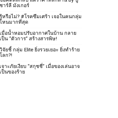
ชาร์ลี มังเกอร์
รู้หรือไม่? #โรคซึมเศร้า เจอในคนกลุ่ม
ไหนมากที่สุด
เมื่อน้ำหอมปรับอากาศในบ้าน กลาย
เป็น “ตัวการ” สร้างสารพิษ!
วิจัยชี้ กลุ่ม Elite ยิ่งรวยเยอะ ยิ่งทำร้าย
โลก?!
เจาะภัยเงียบ “สกุชชี่” เมื่อของเล่นอาจ
เป็นของร้าย