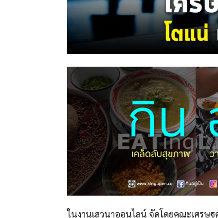
ในงานเสวนาออนไลน์ จัดโดยคณะเศรษฐศา