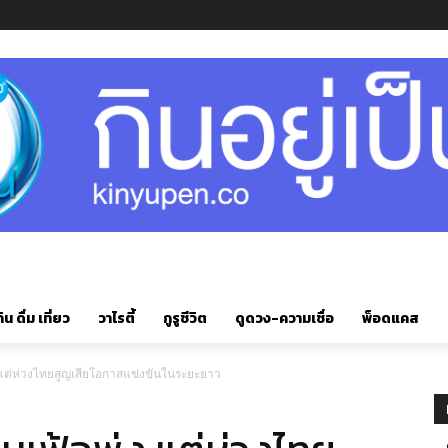
ิน ดื่ม เที่ยว
วาไรตี้
กูรูชีวิต
ดูดวง-ความเชื่อ
พ็อดแคส
อพุ่ง แต่ห่วงไทยสูญเสียโอกาสแข่งขันในระยะยาว