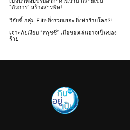
เมื่อน้ำหอมปรับอากาศในบ้าน กลายเป็น
“ตัวการ” สร้างสารพิษ!
วิจัยชี้ กลุ่ม Elite ยิ่งรวยเยอะ ยิ่งทำร้ายโลก?!
เจาะภัยเงียบ “สกุชชี่” เมื่อของเล่นอาจเป็นของ
ร้าย