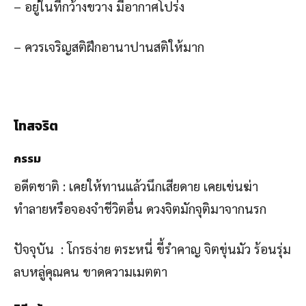
– อยู่ในที่กว้างขวาง มีอากาศโปร่ง
– ควรเจริญสติฝึกอานาปานสติให้มาก
โทสจริต
กรรม
อดีตชาติ : เคยให้ทานแล้วนึกเสียดาย เคยเข่นฆ่า
ทำลายหรือจองจำชีวิตอื่น ดวงจิตมักจุติมาจากนรก
ปัจจุบัน : โกรธง่าย ตระหนี่ ขี้รำคาญ จิตขุ่นมัว ร้อนรุ่ม
ลบหลู่คุณคน ขาดความเมตตา