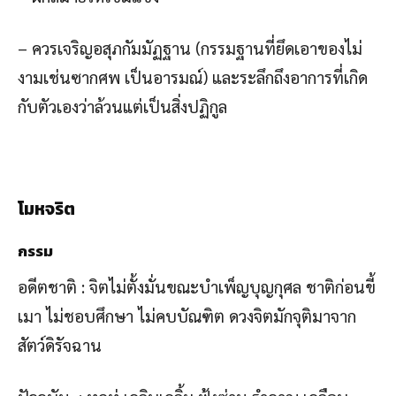
– ควรเจริญอสุภกัมมัฏฐาน (กรรมฐานที่ยึดเอาของไม่
งามเช่นซากศพ เป็นอารมณ์) และระลึกถึงอาการที่เกิด
กับตัวเองว่าล้วนแต่เป็นสิ่งปฏิกูล
โมหจริต
กรรม
อดีตชาติ : จิตไม่ตั้งมั่นขณะบำเพ็ญบุญกุศล ชาติก่อนขี้
เมา ไม่ชอบศึกษา ไม่คบบัณฑิต ดวงจิตมักจุติมาจาก
สัตว์ดิรัจฉาน