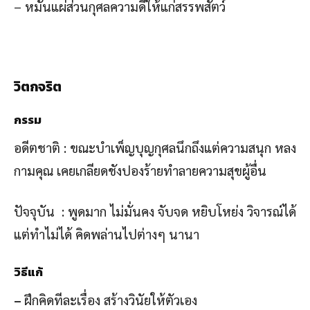
– หมั่นแผ่ส่วนกุศลความดีให้แก่สรรพสัตว์
วิตกจริต
กรรม
อดีตชาติ : ขณะบำเพ็ญบุญกุศลนึกถึงแต่ความสนุก หลง
กามคุณ เคยเกลียดชังปองร้ายทำลายความสุขผู้อื่น
ปัจจุบัน : พูดมาก ไม่มั่นคง จับจด หยิบโหย่ง วิจารณ์ได้
แต่ทำไม่ได้ คิดพล่านไปต่างๆ นานา
วิธีแก้
–
ฝึกคิดทีละเรื่อง สร้างวินัยให้ตัวเอง