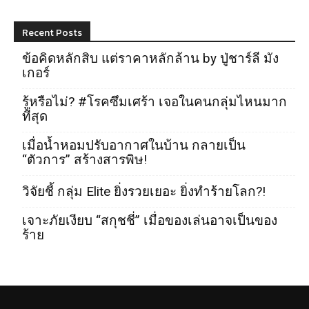
Recent Posts
ข้อคิดหลักสิบ แต่ราคาหลักล้าน by ปู่ชาร์ลี มัง
เกอร์
รู้หรือไม่? #โรคซึมเศร้า เจอในคนกลุ่มไหนมาก
ที่สุด
เมื่อน้ำหอมปรับอากาศในบ้าน กลายเป็น
“ตัวการ” สร้างสารพิษ!
วิจัยชี้ กลุ่ม Elite ยิ่งรวยเยอะ ยิ่งทำร้ายโลก?!
เจาะภัยเงียบ “สกุชชี่” เมื่อของเล่นอาจเป็นของ
ร้าย