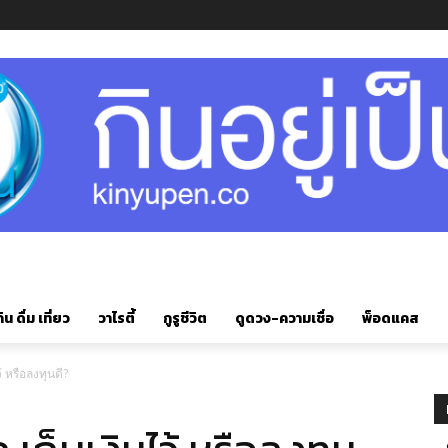
ิน ดื่ม เที่ยว
วาไรตี้
กูรูชีวิต
ดูดวง-ความเชื่อ
พ็อดแคส
้ หรือลงทุนดี?