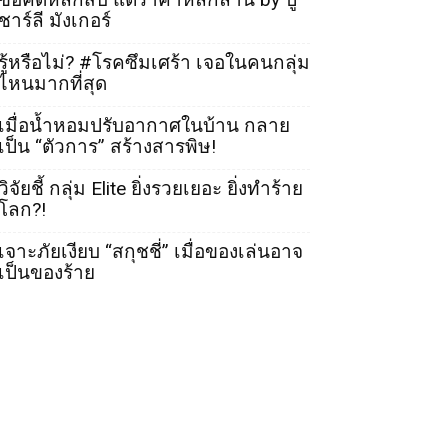
ชาร์ลี มังเกอร์
รู้หรือไม่? #โรคซึมเศร้า เจอในคนกลุ่ม
ไหนมากที่สุด
เมื่อน้ำหอมปรับอากาศในบ้าน กลาย
เป็น “ตัวการ” สร้างสารพิษ!
วิจัยชี้ กลุ่ม Elite ยิ่งรวยเยอะ ยิ่งทำร้าย
โลก?!
เจาะภัยเงียบ “สกุชชี่” เมื่อของเล่นอาจ
เป็นของร้าย