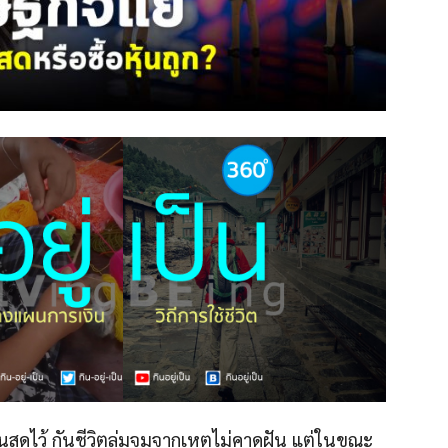
งินสดไว้ กันชีวิตล่มจมจากเหตุไม่คาดฝัน แต่ในขณะ