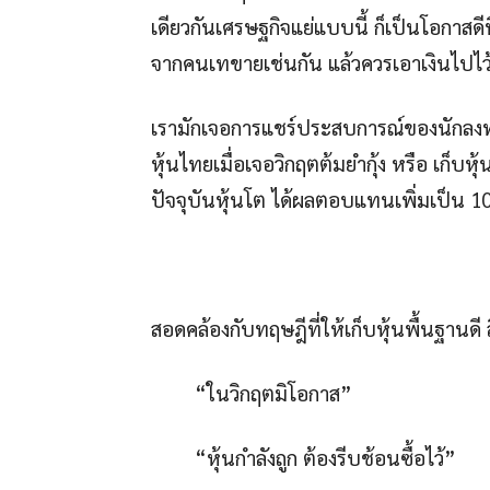
เดียวกันเศรษฐกิจแย่แบบนี้ ก็เป็นโอกาสดีท
จากคนเทขายเช่นกัน แล้วควรเอาเงินไปไว
เรามักเจอการแชร์ประสบการณ์ของนักลงทุน 
หุ้นไทยเมื่อเจอวิกฤตต้มยำกุ้ง หรือ เก
ปัจจุบันหุ้นโต ได้ผลตอบแทนเพิ่มเป็น
สอดคล้องกับทฤษฎีที่ให้เก็บหุ้นพื้นฐานดี ส
“ในวิกฤตมิโอกาส”
“หุ้นกำลังถูก ต้องรีบช้อนซื้อไว้”