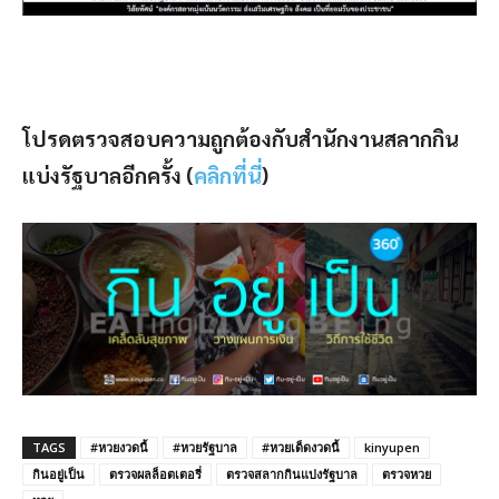
โปรดตรวจสอบความถูกต้องกับสำนักงานสลากกิน
แบ่งรัฐบาลอีกครั้ง (
คลิกที่นี่
)
TAGS
#หวยงวดนี้
#หวยรัฐบาล
#หวยเด็ดงวดนี้
kinyupen
กินอยู่เป็น
ตรวจผลล็อตเตอรี่
ตรวจสลากกินแบ่งรัฐบาล
ตรวจหวย