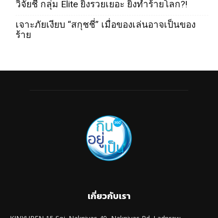
วิจัยชี้ กลุ่ม Elite ยิ่งรวยเยอะ ยิ่งทำร้ายโลก?!
เจาะภัยเงียบ “สกุชชี่” เมื่อของเล่นอาจเป็นของ
ร้าย
เกี่ยวกับเรา