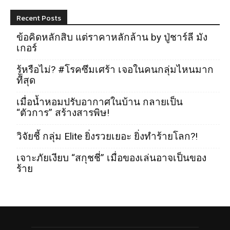
Recent Posts
ข้อคิดหลักสิบ แต่ราคาหลักล้าน by ปู่ชาร์ลี มัง
เกอร์
รู้หรือไม่? #โรคซึมเศร้า เจอในคนกลุ่มไหนมาก
ที่สุด
เมื่อน้ำหอมปรับอากาศในบ้าน กลายเป็น
“ตัวการ” สร้างสารพิษ!
วิจัยชี้ กลุ่ม Elite ยิ่งรวยเยอะ ยิ่งทำร้ายโลก?!
เจาะภัยเงียบ “สกุชชี่” เมื่อของเล่นอาจเป็นของ
ร้าย