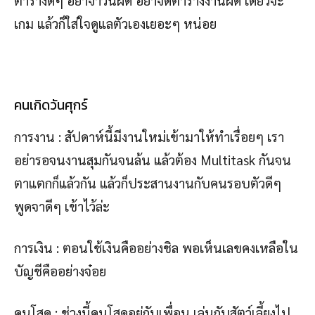
ตารางดีๆ อย่าจำวันผิด อย่าจดตารางงานผิด เดี๋ยวจะ
เกม แล้วก็ใส่ใจดูแลตัวเองเยอะๆ หน่อย
คนเกิดวันศุกร์
การงาน : สัปดาห์นี้มีงานใหม่เข้ามาให้ทำเรื่อยๆ เรา
อย่ารอจนงานสุมกันจนล้น แล้วต้อง Multitask กันจน
ตาแตกก็แล้วกัน แล้วก็ประสานงานกับคนรอบตัวดีๆ
พูดจาดีๆ เข้าไว้ล่ะ
การเงิน : ตอนใช้เงินคืออย่างชิล พอเห็นเลขคงเหลือใน
บัญชีคืออย่างจ๋อย
คนโสด : ช่วงนี้คนโสดอยู่กับเพื่อน เล่นกับสัตว์เลี้ยงไป