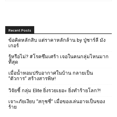
Recent Posts
ข้อคิดหลักสิบ แต่ราคาหลักล้าน by ปู่ชาร์ลี มัง
เกอร์
รู้หรือไม่? #โรคซึมเศร้า เจอในคนกลุ่มไหนมาก
ที่สุด
เมื่อน้ำหอมปรับอากาศในบ้าน กลายเป็น
“ตัวการ” สร้างสารพิษ!
วิจัยชี้ กลุ่ม Elite ยิ่งรวยเยอะ ยิ่งทำร้ายโลก?!
เจาะภัยเงียบ “สกุชชี่” เมื่อของเล่นอาจเป็นของ
ร้าย