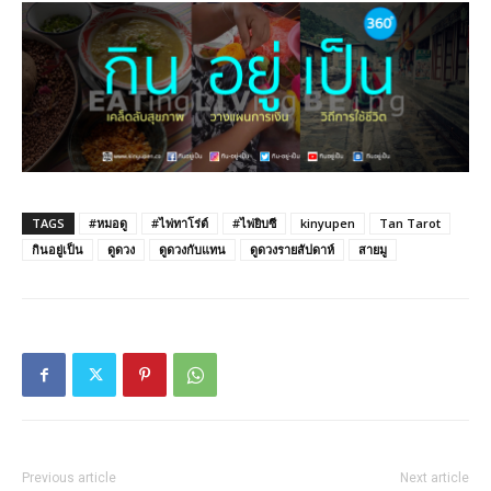
TAGS
#หมอดู
#ไพ่ทาโร่ต์
#ไพ่ยิบซี
kinyupen
Tan Tarot
กินอยู่เป็น
ดูดวง
ดูดวงกับแทน
ดูดวงรายสัปดาห์
สายมู
Previous article
Next article