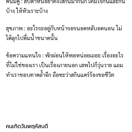
คนมีคู่ : สัปดาห์นี้อย่าตึงใส่กันมากนัก เติมใจกันและกัน
บ้าง ให้หัวเราะบ้าง
สุขภาพ : อะไรจะอยู่กับหน้าจอจนอดหลับอดนอน ไม่
ได้ลุกไปดื่มน้ำขนาดนั้น
ข้อความแทนใจ : พักผ่อนให้พอหน่อยเถอะ เรื่องอะไร
ที่ไม่ใช่ของเรา เป็นเรื่องภายนอก เสพไปก็วุ่นวาย แถม
ทำเราขอบตาคล้ำอีก ถือซะว่าสกินแคร์ร้องขอชีวิต
คนเกิดวันพฤหัสบดี