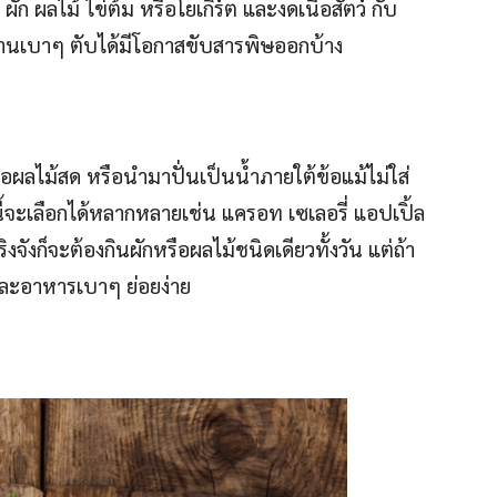
ผัก ผลไม้ ไข่ต้ม หรือโยเกิร์ต และงดเนื้อสัตว์ กับ
ำงานเบาๆ ตับได้มีโอกาสขับสารพิษออกบ้าง
ือผลไม้สด หรือนำมาปั่นเป็นน้ำภายใต้ข้อแม้ไม่ใส่
้จะเลือกได้หลากหลายเช่น แครอท เซเลอรี่ แอปเปิ้ล
ริงจังก็จะต้องกินผักหรือผลไม้ชนิดเดียวทั้งวัน แต่ถ้า
้ และอาหารเบาๆ ย่อยง่าย