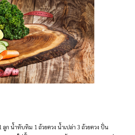
ลูก น้ำทับทิม 1 ถ้วยตวง น้ำเปล่า 3 ถ้วยตวง ปั่น