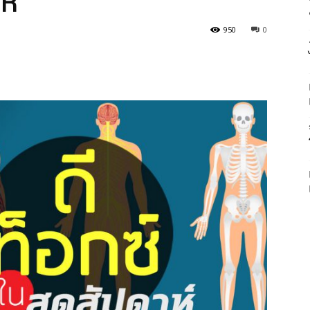
ห์
950
0