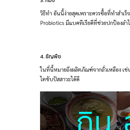
3. กิมจิ
วิธีทำ อันนี้ง่ายสุดเพราะควรซื้อที่ทำสำ
Probiotics มีแบคทีเรียดีที่ช่วยปกป้องลำ
4. ธัญพืช
ในที่นี้หมายถึงผลิตภัณฑ์จากถั่วเหลือง เช่น น้
ไตขับปัสสาวะได้ดี