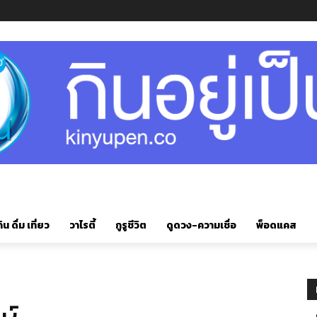
ิน ดื่ม เที่ยว
วาไรตี้
กูรูชีวิต
ดูดวง-ความเชื่อ
พ็อดแคส