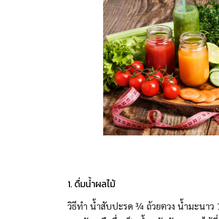
1. ดื่มน้ำผลไม้
วิธีทำ น้ำสับปะรด ¾ ถ้วยตวง น้ำมะนาว 1 