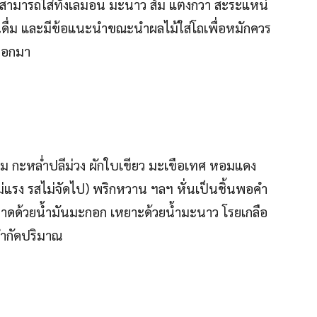
ที่สามารถใส่ทั้งเลมอน มะนาว ส้ม แตงกวา สะระแหน่
ดื่ม และมีข้อแนะนำขณะนำผลไม้ใส่โถเพื่อหมักควร
มออกมา
หอม กะหล่ำปลีม่วง ผักใบเขียว มะเขือเทศ หอมแดง
่แรง รสไม่จัดไป) พริกหวาน ฯลฯ หั่นเป็นชิ้นพอคำ
ก็ราดด้วยน้ำมันมะกอก เหยาะด้วยน้ำมะนาว โรยเกลือ
จำกัดปริมาณ