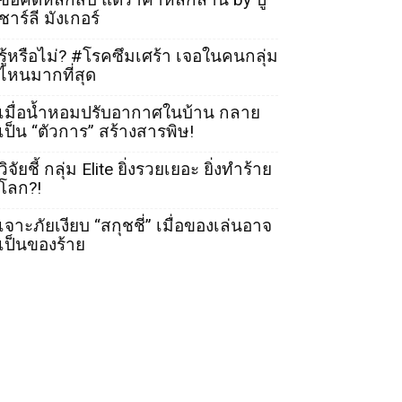
ชาร์ลี มังเกอร์
รู้หรือไม่? #โรคซึมเศร้า เจอในคนกลุ่ม
ไหนมากที่สุด
เมื่อน้ำหอมปรับอากาศในบ้าน กลาย
เป็น “ตัวการ” สร้างสารพิษ!
วิจัยชี้ กลุ่ม Elite ยิ่งรวยเยอะ ยิ่งทำร้าย
โลก?!
เจาะภัยเงียบ “สกุชชี่” เมื่อของเล่นอาจ
เป็นของร้าย