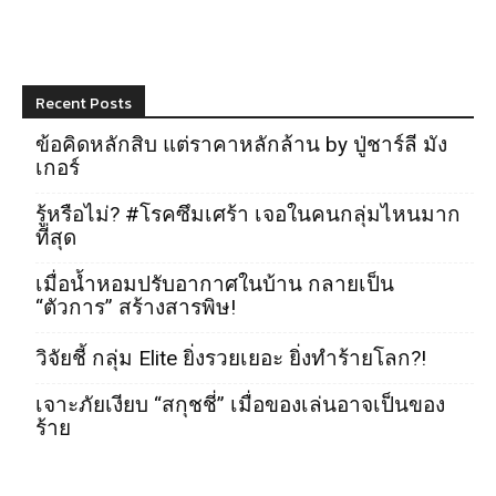
Recent Posts
ข้อคิดหลักสิบ แต่ราคาหลักล้าน by ปู่ชาร์ลี มัง
เกอร์
รู้หรือไม่? #โรคซึมเศร้า เจอในคนกลุ่มไหนมาก
ที่สุด
เมื่อน้ำหอมปรับอากาศในบ้าน กลายเป็น
“ตัวการ” สร้างสารพิษ!
วิจัยชี้ กลุ่ม Elite ยิ่งรวยเยอะ ยิ่งทำร้ายโลก?!
เจาะภัยเงียบ “สกุชชี่” เมื่อของเล่นอาจเป็นของ
ร้าย