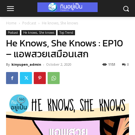
Home
Podcast
He knows, She knows
Podcast
He knows, She knows
Top Trend
He Knows, She Knows : EP10
– แอพสวยเสมือนเสก
By
kinyupen_admin
-
October 2, 2020
1151
0