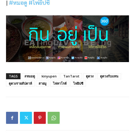
|
#หมอดู
#ไพ่ยิปซี
TAGS
#หมอดู
kinyupen
TanTarot
ดูดวง
ดูดวงกับแทน
ดูดวงรายสัปดาห์
สายมู
ไพ่ทาโรต์
ไพ่ยิปซี