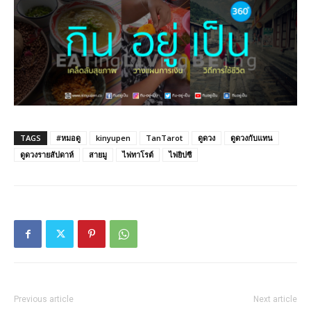
TAGS
#หมอดู
kinyupen
TanTarot
ดูดวง
ดูดวงกับแทน
ดูดวงรายสัปดาห์
สายมู
ไพ่ทาโรต์
ไพ่ยิปซี
Previous article
Next article