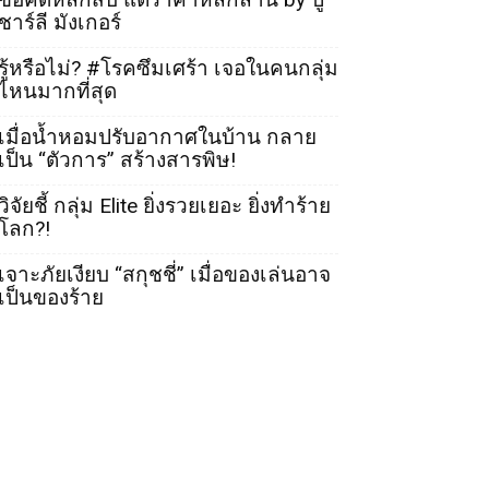
ชาร์ลี มังเกอร์
รู้หรือไม่? #โรคซึมเศร้า เจอในคนกลุ่ม
ไหนมากที่สุด
เมื่อน้ำหอมปรับอากาศในบ้าน กลาย
เป็น “ตัวการ” สร้างสารพิษ!
วิจัยชี้ กลุ่ม Elite ยิ่งรวยเยอะ ยิ่งทำร้าย
โลก?!
เจาะภัยเงียบ “สกุชชี่” เมื่อของเล่นอาจ
เป็นของร้าย