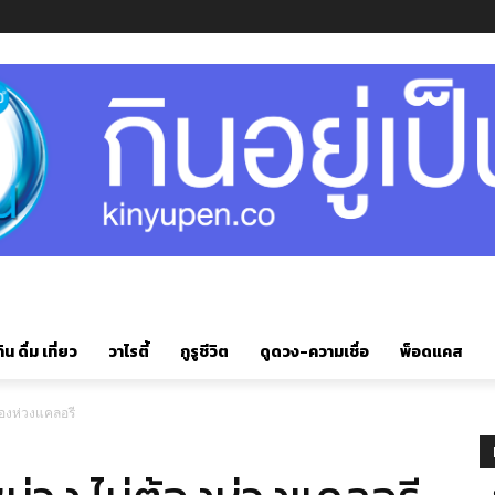
ิน ดื่ม เที่ยว
วาไรตี้
กูรูชีวิต
ดูดวง-ความเชื่อ
พ็อดแคส
ต้องห่วงแคลอรี