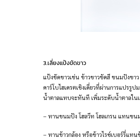
3.เลี่ยงแป้งขัดขาว
แป้งขัดขาวเช่น ข้าวขาวขัดสี ขนมปังขาว 
คาร์โบไฮเดรตเชิงเดี่ยวที่ผ่านการแปรรูปมา
น้ำตาลแทบจะทันที เพิ่มระดับน้ำตาลในเล
– ทานขนมปัง โฮลวีท โฮลเกรน แทนขนม
– ทานข้าวกล้อง หรือข้าวไรซ์เบอร์รี่แทน