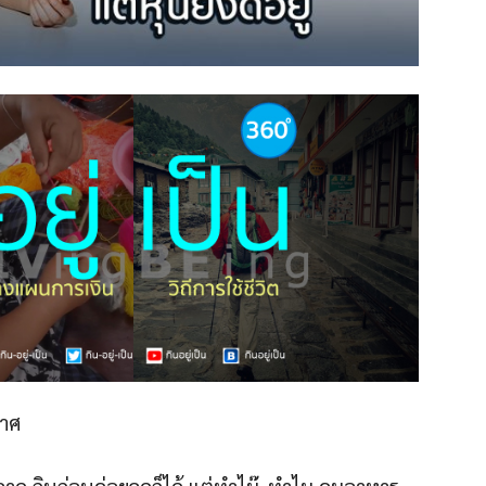
นาศ
พลาด กินก่อนค่อยลดก็ได้ แต่ทำไม๊..ทำไม คุมอาหาร