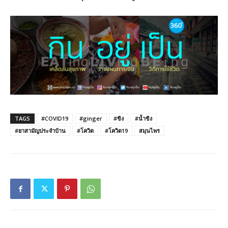
TAGS
#COVID19
#ginger
#ขิง
#น้ำขิง
#ยาสามัญประจำบ้าน
#โควิด
#โควิด19
สมุนไพร