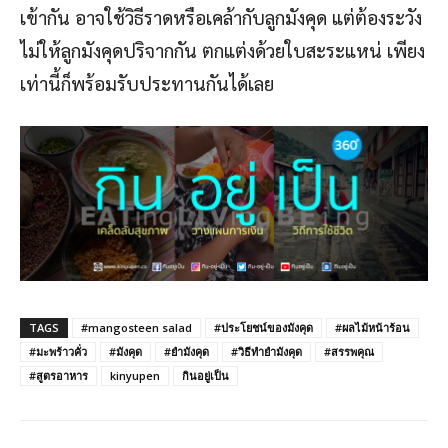
เข้ากัน อาจใช้วิธีราดหรือเคล้ากับลูกมังคุด แต่ต้องระวัง
ไม่ให้ลูกมังคุดปริจากกัน ตกแต่งด้วยใบสะระแหน่ เพียง
เท่านี้ก็พร้อมรับประทานกันได้เลย
TAGS
#mangosteen salad
#ประโยชน์ของมังคุด
#ผลไม้หน้าร้อน
#มะพร้าวคั่ว
#มังคุด
#ยำมังคุด
#วิธีทำยำมังคุด
#สรรพคุณ
#สูตรอาหาร
kinyupen
กินอยู่เป็น