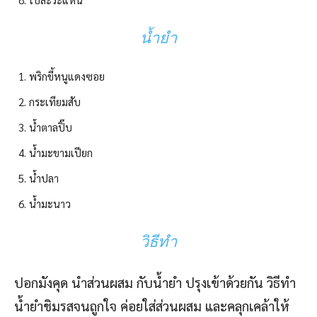
น้ำยำ
พริกขี้หนูแดงซอย
กระเทียมสับ
น้ำตาลปิ๊บ
น้ำมะขามเปียก
น้ำปลา
น้ำมะนาว
วิธีทำ
ปอกมังคุด นำส่วนผสม กับน้ำยำ ปรุงเข้าด้วยกัน วิธีทำ
น้ำยำชิมรสจนถูกใจ ค่อยใส่ส่วนผสม และคลุกเคล้าให้