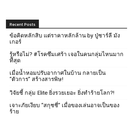
Recent Posts
ข้อคิดหลักสิบ แต่ราคาหลักล้าน by ปู่ชาร์ลี มัง
เกอร์
รู้หรือไม่? #โรคซึมเศร้า เจอในคนกลุ่มไหนมาก
ที่สุด
เมื่อน้ำหอมปรับอากาศในบ้าน กลายเป็น
“ตัวการ” สร้างสารพิษ!
วิจัยชี้ กลุ่ม Elite ยิ่งรวยเยอะ ยิ่งทำร้ายโลก?!
เจาะภัยเงียบ “สกุชชี่” เมื่อของเล่นอาจเป็นของ
ร้าย