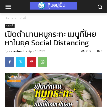
Home
วาไรตี้
วาไรตี้
เปิดตำนานหมูกระทะ เมนูที่โหย
หาในยุค Social Distancing
By
zebertooth
-
April 16, 2020
2362
0