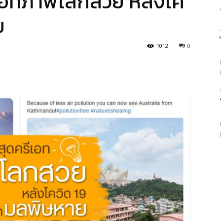
ีเอทภาพโลกสวย หลังโค
ย
1012
0