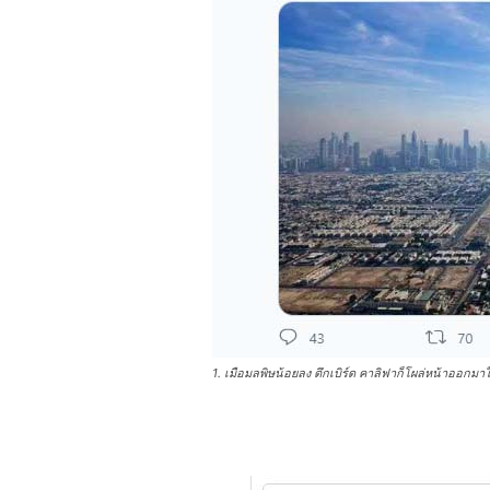
1. เมือมลพิษน้อยลง ตึกเบิร์ด คาลิฟาก็โผล่หน้าออกมาใ