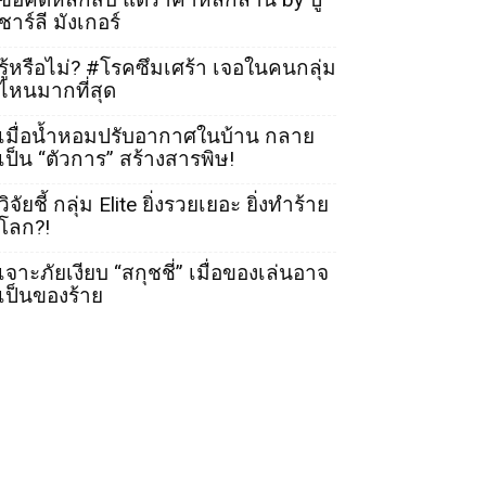
ชาร์ลี มังเกอร์
รู้หรือไม่? #โรคซึมเศร้า เจอในคนกลุ่ม
ไหนมากที่สุด
เมื่อน้ำหอมปรับอากาศในบ้าน กลาย
เป็น “ตัวการ” สร้างสารพิษ!
วิจัยชี้ กลุ่ม Elite ยิ่งรวยเยอะ ยิ่งทำร้าย
โลก?!
เจาะภัยเงียบ “สกุชชี่” เมื่อของเล่นอาจ
เป็นของร้าย