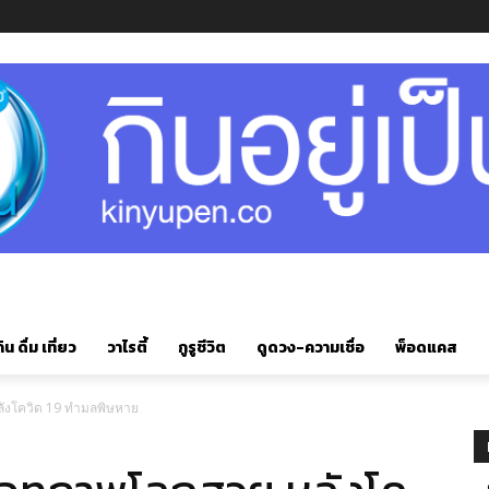
ิน ดื่ม เที่ยว
วาไรตี้
กูรูชีวิต
ดูดวง-ความเชื่อ
พ็อดแคส
ังโควิด 19 ทำมลพิษหาย