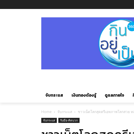
จับกระแส
เงินทองต้องรู้
ดูแลกายใจ
ก
Home
จับกระแส
ชาวเน็ตโลกสุดครีเอทภาพโลกสวย หล
จับกระแส
รับมือ-คิดบวก