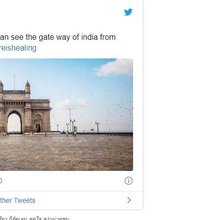
ดียว ก็จัดเจน สดใส สง่าน่าดูชม