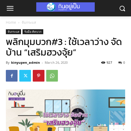
Home
จับกระแส
จับกระแส
รับมือ-คิดบวก
พลิกมุมบวก#3 : ใช้เวลาว่าง จัด
บ้าน “เสริมฮวงจุ้ย”
By
kinyupen_admin
-
March 26, 2020
927
0