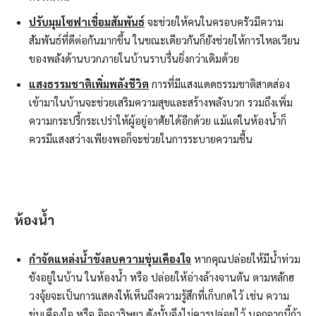
ปรับมุมโซฟาเชื่อมสัมพันธ์
จะช่วยให้คนในครอบครัวมีความ
สัมพันธ์ที่ดีต่อกันมากขึ้น ในขณะเดียวกันก็ยังช่วยให้การไหลเวียน
ของพลังด้านบวกภายในบ้านราบรื่นยิ่งกว่าเดิมด้วย
แสงธรรมชาติเพิ่มพลังชีวิต
การที่มีแสงแดดธรรมชาติสาดส่อง
เข้ามาในบ้านจะช่วยเสริมความสุขและสร้างพลังบวก รวมถึงเพิ่ม
ความกระปรี้กระเปร่าให้ผู้อยู่อาศัยได้อีกด้วย แม้แต่ในห้องน้ำก็
ควรมีแสงสว่างเพียงพอก็จะช่วยในการระบายความชื้น
ห้องน้ำ
กำจัดแหล่งน้ำขังลบความขุ่นเคืองใจ
หากคุณปล่อยให้มีน้ำท่วม
ขังอยู่ในบ้าน ในห้องน้ำ หรือ ปล่อยให้อ่างล้างจานตัน ตามหลักฮ
วงจุ้ยจะเป็นการแสดงให้เห็นถึงความรู้สึกที่เก็บกดไว้ เช่น ความ
ขุ่นเคืองใจ หรือ อิจฉาริษยา ดังนั้นจึงไม่ควรปล่อยไว้ นอกจากนี้ถ้า