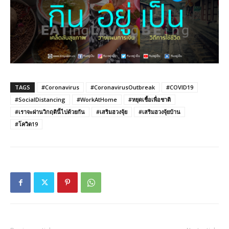
TAGS
#Coronavirus
#CoronavirusOutbreak
#COVID19
#SocialDistancing
#WorkAtHome
#หยุดเชื้อเพื่อชาติ
#เราจะผ่านวิกฤตินี้ไปด้วยกัน
#เสริมฮวงจุ้ย
#เสริมฮวงจุ้ยบ้าน
#โควิด19