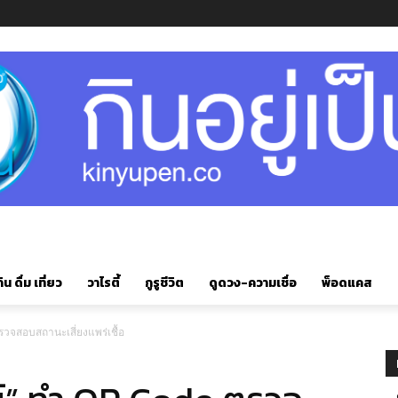
ิน ดื่ม เที่ยว
วาไรตี้
กูรูชีวิต
ดูดวง-ความเชื่อ
พ็อดแคส
รวจสอบสถานะเสี่ยงแพร่เชื้อ