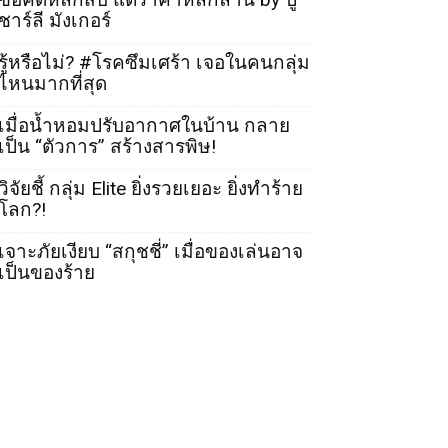
ชาร์ลี มังเกอร์
รู้หรือไม่? #โรคซึมเศร้า เจอในคนกลุ่ม
ไหนมากที่สุด
เมื่อน้ำหอมปรับอากาศในบ้าน กลาย
เป็น “ตัวการ” สร้างสารพิษ!
วิจัยชี้ กลุ่ม Elite ยิ่งรวยเยอะ ยิ่งทำร้าย
โลก?!
เจาะภัยเงียบ “สกุชชี่” เมื่อของเล่นอาจ
เป็นของร้าย