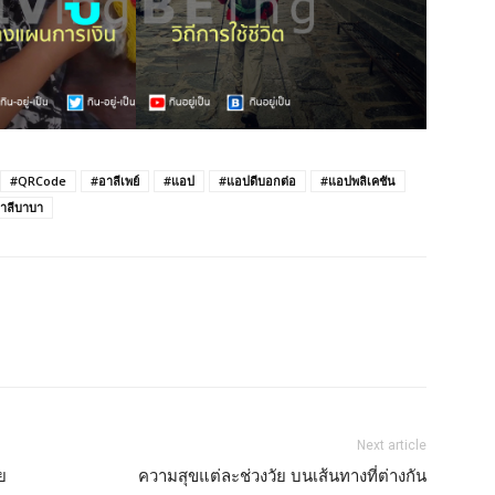
#QRCode
#อาลีเพย์
#แอป
#แอปดีบอกต่อ
#แอปพลิเคชัน
าลีบาบา
Next article
ย
ความสุขแต่ละช่วงวัย บนเส้นทางที่ต่างกัน