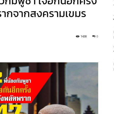
วกัมพูชา เจอกันอักครั้ง
ดพรากจากสงครามเขมร
1438
0