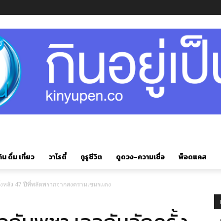
ิน ดื่ม เที่ยว
วาไรตี้
กูรูชีวิต
ดูดวง-ความเชื่อ
พ็อดแคส
รั้งหลัง 47 ปีที่พลัดพรากจากสงครามเขมรแดง