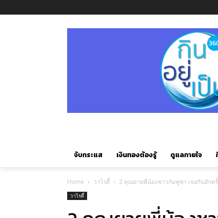
จับกระแส
เงินทองต้องรู้
ดูแลกายใจ
ก
Home
วาไรตี้
2 คุณยายพี่น้องชาวกัมพูชา เจอกันอักค
วาไรตี้