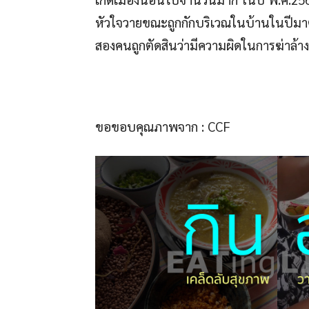
หัวใจวายขณะถูกกักบริเวณในบ้านในปีมาตั้
สองคนถูกตัดสินว่ามีความผิดในการฆ่าล้างเ
ขอขอบคุณภาพจาก : CCF