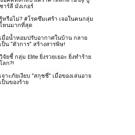
ชาร์ลี มังเกอร์
รู้หรือไม่? #โรคซึมเศร้า เจอในคนกลุ่ม
ไหนมากที่สุด
เมื่อน้ำหอมปรับอากาศในบ้าน กลาย
เป็น “ตัวการ” สร้างสารพิษ!
วิจัยชี้ กลุ่ม Elite ยิ่งรวยเยอะ ยิ่งทำร้าย
โลก?!
เจาะภัยเงียบ “สกุชชี่” เมื่อของเล่นอาจ
เป็นของร้าย