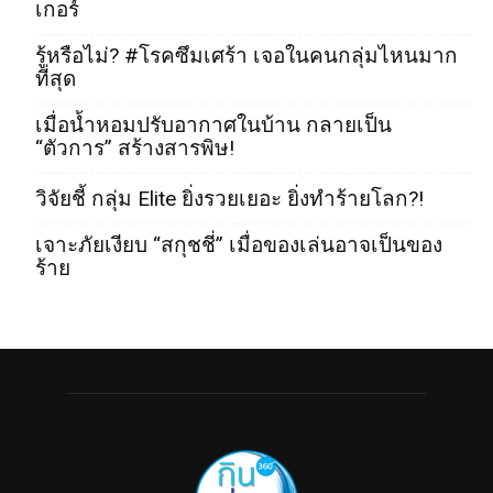
เกอร์
รู้หรือไม่? #โรคซึมเศร้า เจอในคนกลุ่มไหนมาก
ที่สุด
เมื่อน้ำหอมปรับอากาศในบ้าน กลายเป็น
“ตัวการ” สร้างสารพิษ!
วิจัยชี้ กลุ่ม Elite ยิ่งรวยเยอะ ยิ่งทำร้ายโลก?!
เจาะภัยเงียบ “สกุชชี่” เมื่อของเล่นอาจเป็นของ
ร้าย