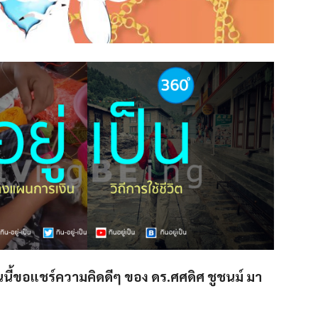
นนี้ขอแชร์ความคิดดีๆ ของ ดร.ศศดิศ ชูชนม์ มา