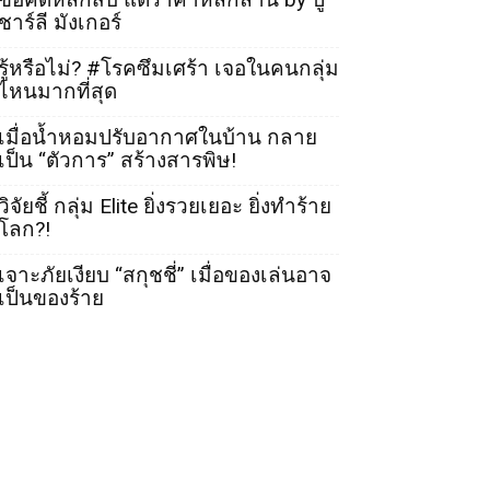
ชาร์ลี มังเกอร์
รู้หรือไม่? #โรคซึมเศร้า เจอในคนกลุ่ม
ไหนมากที่สุด
เมื่อน้ำหอมปรับอากาศในบ้าน กลาย
เป็น “ตัวการ” สร้างสารพิษ!
วิจัยชี้ กลุ่ม Elite ยิ่งรวยเยอะ ยิ่งทำร้าย
โลก?!
เจาะภัยเงียบ “สกุชชี่” เมื่อของเล่นอาจ
เป็นของร้าย