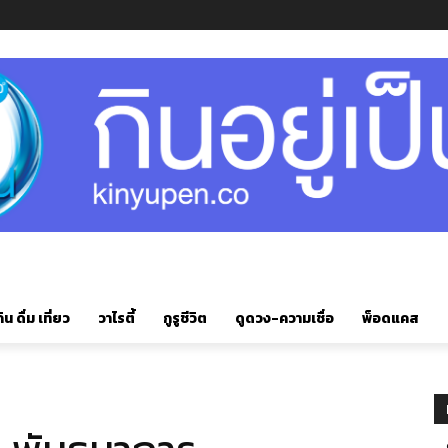
ิน ดื่ม เที่ยว
วาไรตี้
กูรูชีวิต
ดูดวง-ความเชื่อ
พ็อดแคส