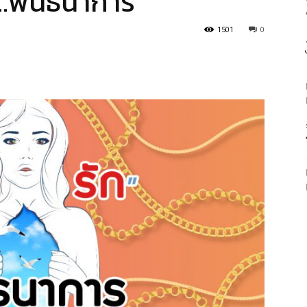
…พันธนาการ
1501
0