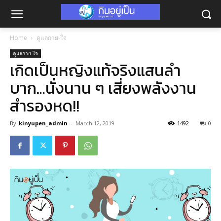
Home
ดูแลกาย-ใจ
ดูแลกาย-ใจ
เกิดเป็นหญิงแท้จริงแสนลํา
บาก…นั่งนาน ๆ เสี่ยงพลังงาน
สำรองหด!!
By
kinyupen_admin
-
March 12, 2019
1492
0