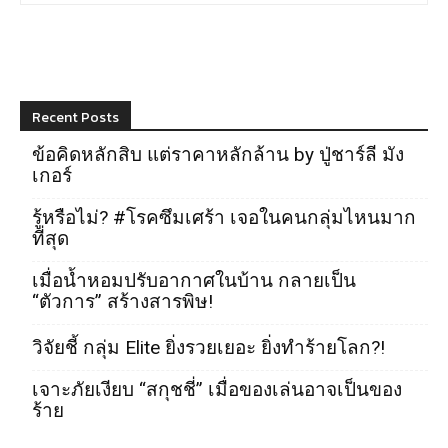
Recent Posts
ข้อคิดหลักสิบ แต่ราคาหลักล้าน by ปู่ชาร์ลี มัง
เกอร์
รู้หรือไม่? #โรคซึมเศร้า เจอในคนกลุ่มไหนมาก
ที่สุด
เมื่อน้ำหอมปรับอากาศในบ้าน กลายเป็น
“ตัวการ” สร้างสารพิษ!
วิจัยชี้ กลุ่ม Elite ยิ่งรวยเยอะ ยิ่งทำร้ายโลก?!
เจาะภัยเงียบ “สกุชชี่” เมื่อของเล่นอาจเป็นของ
ร้าย