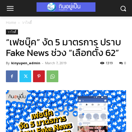
Home
วาไรตี้
วาไรตี้
“เฟซบุ๊ค” งัด 5 มาตรการ ปราบ
Fake News ช่วง “เลือกตั้ง 62”
By
kinyupen_admin
-
March 7, 2019
1319
0