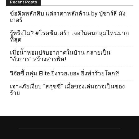
Recent Posts
ข้อคิดหลักสิบ แต่ราคาหลักล้าน by ปู่ชาร์ลี มัง
เกอร์
รู้หรือไม่? #โรคซึมเศร้า เจอในคนกลุ่มไหนมาก
ที่สุด
เมื่อน้ำหอมปรับอากาศในบ้าน กลายเป็น
“ตัวการ” สร้างสารพิษ!
วิจัยชี้ กลุ่ม Elite ยิ่งรวยเยอะ ยิ่งทำร้ายโลก?!
เจาะภัยเงียบ “สกุชชี่” เมื่อของเล่นอาจเป็นของ
ร้าย