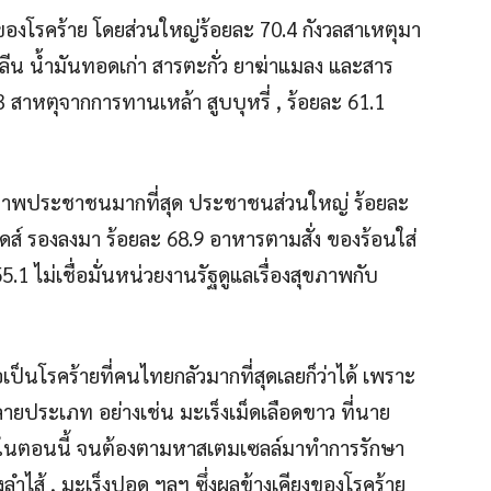
ของโรคร้าย โดยส่วนใหญ่ร้อยละ 70.4 กังวลสาเหตุมา
ีน น้ำมันทอดเก่า สารตะกั่ว ยาฆ่าแมลง และสาร
3 สาหตุจากการทานเหล้า สูบบุหรี่ , ร้อยละ 61.1
ภาพประชาชนมากที่สุด ประชาชนส่วนใหญ่ ร้อยละ
้ดส์ รองลงมา ร้อยละ 68.9 อาหารตามสั่ง ของร้อนใส่
.1 ไม่เชื่อมั่นหน่วยงานรัฐดูแลเรื่องสุขภาพกับ
ป็นโรคร้ายที่คนไทยกลัวมากที่สุดเลยก็ว่าได้ เพราะ
ายประเภท อย่างเช่น มะเร็งเม็ดเลือดขาว ที่นาย
ยู่ในตอนนี้ จนต้องตามหาสเตมเซลล์มาทำการรักษา
งลำไส้ , มะเร็งปอด ฯลฯ ซึ่งผลข้างเคียงของโรคร้าย