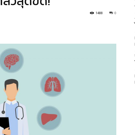
ลัวสุดขีด!
1488
0