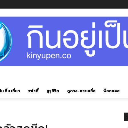
ิน ดื่ม เที่ยว
วาไรตี้
กูรูชีวิต
ดูดวง-ความเชื่อ
พ็อดแคส