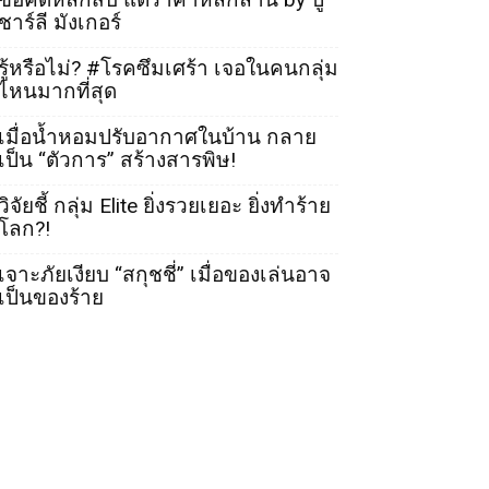
ชาร์ลี มังเกอร์
รู้หรือไม่? #โรคซึมเศร้า เจอในคนกลุ่ม
ไหนมากที่สุด
เมื่อน้ำหอมปรับอากาศในบ้าน กลาย
เป็น “ตัวการ” สร้างสารพิษ!
วิจัยชี้ กลุ่ม Elite ยิ่งรวยเยอะ ยิ่งทำร้าย
โลก?!
เจาะภัยเงียบ “สกุชชี่” เมื่อของเล่นอาจ
เป็นของร้าย