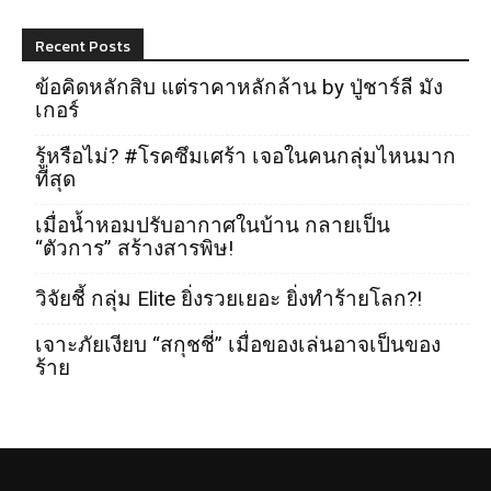
Recent Posts
ข้อคิดหลักสิบ แต่ราคาหลักล้าน by ปู่ชาร์ลี มัง
เกอร์
รู้หรือไม่? #โรคซึมเศร้า เจอในคนกลุ่มไหนมาก
ที่สุด
เมื่อน้ำหอมปรับอากาศในบ้าน กลายเป็น
“ตัวการ” สร้างสารพิษ!
วิจัยชี้ กลุ่ม Elite ยิ่งรวยเยอะ ยิ่งทำร้ายโลก?!
เจาะภัยเงียบ “สกุชชี่” เมื่อของเล่นอาจเป็นของ
ร้าย