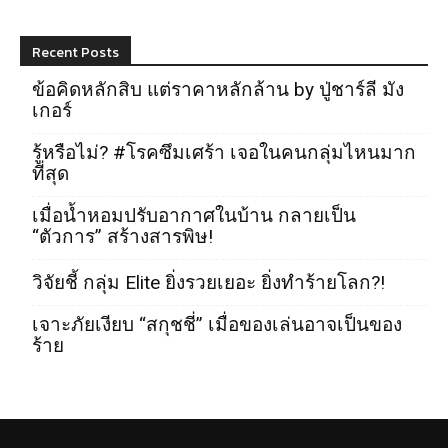
Recent Posts
ข้อคิดหลักสิบ แต่ราคาหลักล้าน by ปู่ชาร์ลี มัง
เกอร์
รู้หรือไม่? #โรคซึมเศร้า เจอในคนกลุ่มไหนมาก
ที่สุด
เมื่อน้ำหอมปรับอากาศในบ้าน กลายเป็น
“ตัวการ” สร้างสารพิษ!
วิจัยชี้ กลุ่ม Elite ยิ่งรวยเยอะ ยิ่งทำร้ายโลก?!
เจาะภัยเงียบ “สกุชชี่” เมื่อของเล่นอาจเป็นของ
ร้าย