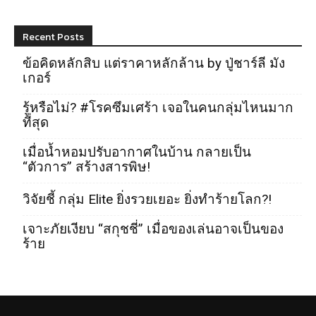
Recent Posts
ข้อคิดหลักสิบ แต่ราคาหลักล้าน by ปู่ชาร์ลี มัง
เกอร์
รู้หรือไม่? #โรคซึมเศร้า เจอในคนกลุ่มไหนมาก
ที่สุด
เมื่อน้ำหอมปรับอากาศในบ้าน กลายเป็น
“ตัวการ” สร้างสารพิษ!
วิจัยชี้ กลุ่ม Elite ยิ่งรวยเยอะ ยิ่งทำร้ายโลก?!
เจาะภัยเงียบ “สกุชชี่” เมื่อของเล่นอาจเป็นของ
ร้าย