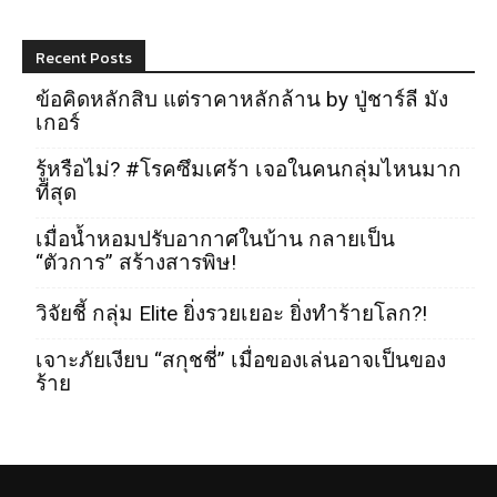
Recent Posts
ข้อคิดหลักสิบ แต่ราคาหลักล้าน by ปู่ชาร์ลี มัง
เกอร์
รู้หรือไม่? #โรคซึมเศร้า เจอในคนกลุ่มไหนมาก
ที่สุด
เมื่อน้ำหอมปรับอากาศในบ้าน กลายเป็น
“ตัวการ” สร้างสารพิษ!
วิจัยชี้ กลุ่ม Elite ยิ่งรวยเยอะ ยิ่งทำร้ายโลก?!
เจาะภัยเงียบ “สกุชชี่” เมื่อของเล่นอาจเป็นของ
ร้าย